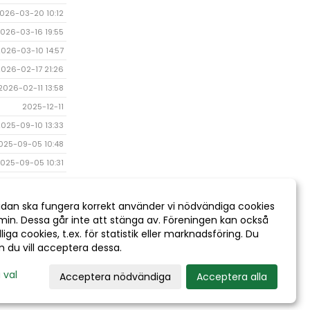
026-03-20 10:12
026-03-16 19:55
2026-03-10 14:57
2026-02-17 21:26
2026-02-11 13:58
2025-12-11
2025-09-10 13:33
025-09-05 10:48
025-09-05 10:31
2025-08-11 01:28
25-06-04 08:42
idan ska fungera korrekt använder vi nödvändiga cookies
min. Dessa går inte att stänga av. Föreningen kan också
2025-06-03
liga cookies, t.ex. för statistik eller marknadsföring. Du
om du vill acceptera dessa.
 val
Acceptera nödvändiga
Acceptera alla